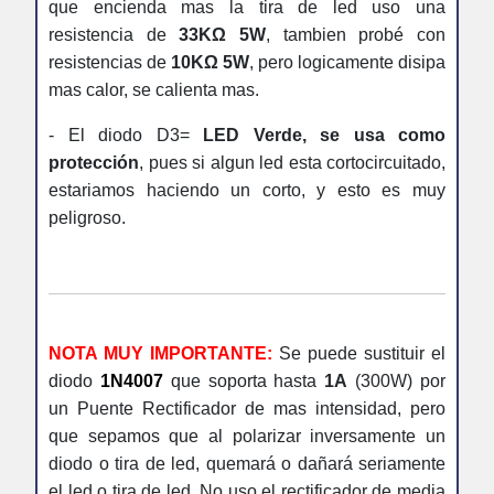
que encienda mas la tira de led uso una
resistencia de
33KΩ 5W
, tambien probé con
resistencias de
10KΩ 5W
, pero logicamente disipa
mas calor, se calienta mas.
- El diodo D3=
LED Verde, se usa como
protección
, pues si algun led esta cortocircuitado,
estariamos haciendo un corto, y esto es muy
peligroso.
NOTA MUY IMPORTANTE:
Se puede sustituir el
diodo
1N4007
que soporta hasta
1A
(300W) por
un Puente Rectificador de mas intensidad, pero
que sepamos que al polarizar inversamente un
diodo o tira de led, quemará o dañará seriamente
el led o tira de led. No uso el rectificador de media