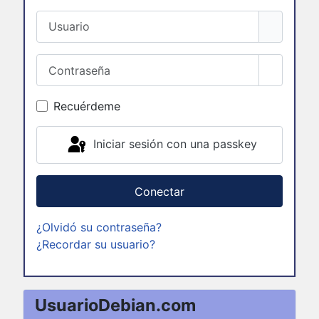
Usuario
Contraseña
Mostrar 
Recuérdeme
Iniciar sesión con una passkey
Conectar
¿Olvidó su contraseña?
¿Recordar su usuario?
UsuarioDebian.com