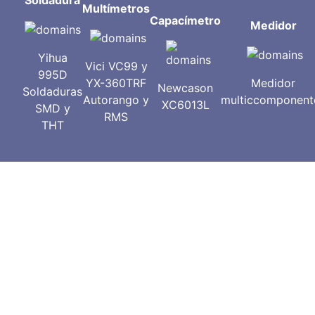
Soldadura
Multímetros
Capacímetro
Medidor
Yihua
Vici VC99 y
995D
YX-360TRF
Medidor
Newcason
Soldaduras
Autorango y
multiccomponent
XC6013L
SMD y
RMS
THT