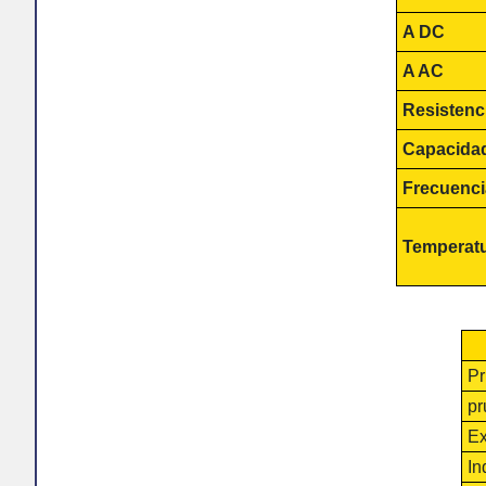
A DC
A AC
Resistenc
Capacida
Frecuenci
Temperat
Pr
pr
Ex
In