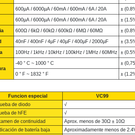
600µA / 6000µA / 60mA / 600mA / 6A / 20A
± (0.8
600µA / 6000µA / 60mA / 600mA / 6A / 20A
± (1.5
ia
600Ω / 6kΩ / 60kΩ / 600kΩ / 6MΩ / 60MΩ
± (0.8
d
40nF / 400nF / 4µF / 40µF / 400µF / 2000µF
± (3.5
a
100Hz / 1kHz / 10kHz / 100kHz / 1MHz / 60MHz
± (0.5
-40 ° C ~ 1000 ° C
± (0,7
ura
0 ° F ~ 1832 ° F
± (1.2
Funcion especial
VC99
ueba de diodo
√
ueba de hFE
√
amen de continuidad
Aprox. menos de 30Ω ± 10Ω
dicación de batería baja
Aproximadamente menos de 2.4