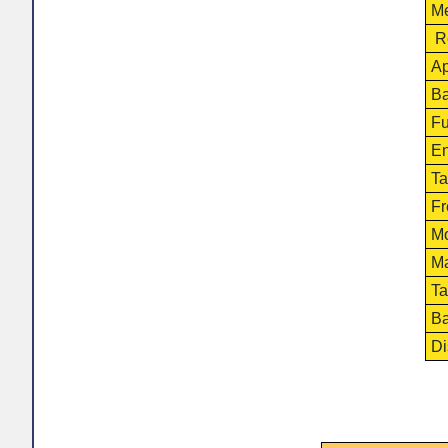
Me
Re
Ap
Ba
Fu
En
Ta
Fr
Mo
Ma
Ta
Ba
Di