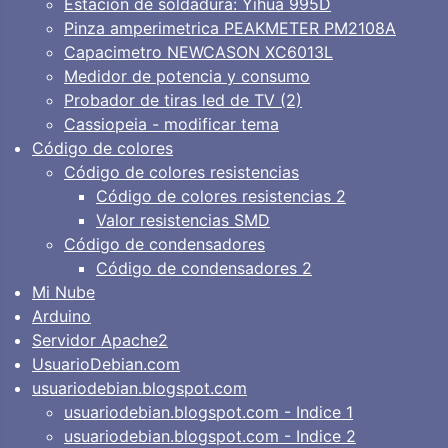
Estación de soldadura: Yihua 995D
Pinza amperimetrica PEAKMETER PM2108A
Capacimetro NEWCASON XC6013L
Medidor de potencia y consumo
Probador de tiras led de TV (2)
Cassiopeia - modificar tema
Código de colores
Código de colores resistencias
Código de colores resistencias 2
Valor resistencias SMD
Código de condensadores
Código de condensadores 2
Mi Nube
Arduino
Servidor Apache2
UsuarioDebian.com
usuariodebian.blogspot.com
usuariodebian.blogspot.com - Indice 1
usuariodebian.blogspot.com - Indice 2