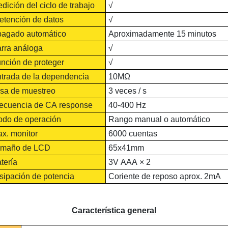
dición del ciclo de trabajo
√
tención de datos
√
agado automático
Aproximadamente 15 minutos
rra análoga
√
nción de proteger
√
trada de la dependencia
10MΩ
sa de muestreo
3 veces / s
ecuencia de CA response
40-400 Hz
do de operación
Rango manual o automático
x. monitor
6000 cuentas
maño de LCD
65x41mm
tería
3V AAA × 2
sipación de potencia
Coriente de reposo aprox. 2mA
Característica general