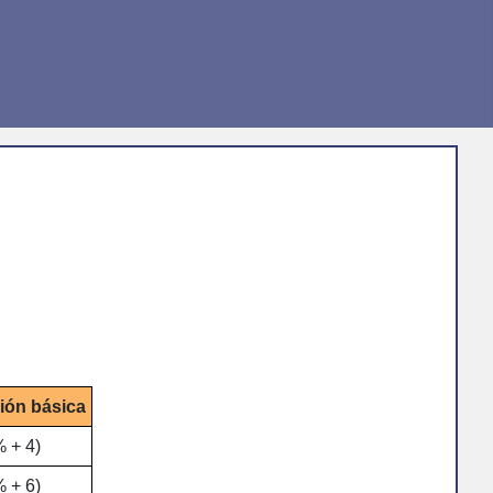
ión básica
% + 4)
% + 6)